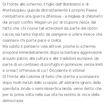
Di fronte allo schermo, il figlio dell' Illuminismo e di
Montesquieu, guarda distrattamente il proprio Paese
combattere una guerra difensiva - a migliaia di chilometri
dai propri confini. Magari un po' di stupore nasce dal
fatto che, chi riceve tali attenzioni da parte dei nostri
caccia, sia tanto ingrato da piangere e urlare invece che
osannare chi porta pace e civiltà.
Ma subito il pensiero vola altrove, poiché lo schermo
propone immediatamente dopo la barbara aggressione
al suolo patrio, alla cultura e alle tradizioni europee, da
parte di un centinaio di profughi in gommone: senza limiti
è ormai l' offensiva di cui l' Occidente è vittima!
Di fronte alla colonna di fumo che stenta a scomparire
dopo molti minuti dallo scoppio, all' abitante ignaro della
sperduta, brulla o semi-desertica landa, viene detto che
per la prima volta nella sua vita ha sentito la voce della
democrazia.