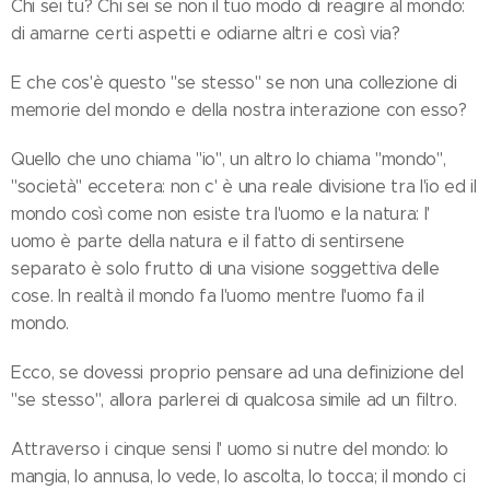
Chi sei tu? Chi sei se non il tuo modo di reagire al mondo:
di amarne certi aspetti e odiarne altri e così via?
E che cos'è questo "se stesso" se non una collezione di
memorie del mondo e della nostra interazione con esso?
Quello che uno chiama "io", un altro lo chiama "mondo",
"società" eccetera: non c' è una reale divisione tra l'io ed il
mondo così come non esiste tra l'uomo e la natura: l'
uomo è parte della natura e il fatto di sentirsene
separato è solo frutto di una visione soggettiva delle
cose. In realtà il mondo fa l'uomo mentre l'uomo fa il
mondo.
Ecco, se dovessi proprio pensare ad una definizione del
"se stesso", allora parlerei di qualcosa simile ad un filtro.
Attraverso i cinque sensi l' uomo si nutre del mondo: lo
mangia, lo annusa, lo vede, lo ascolta, lo tocca; il mondo ci