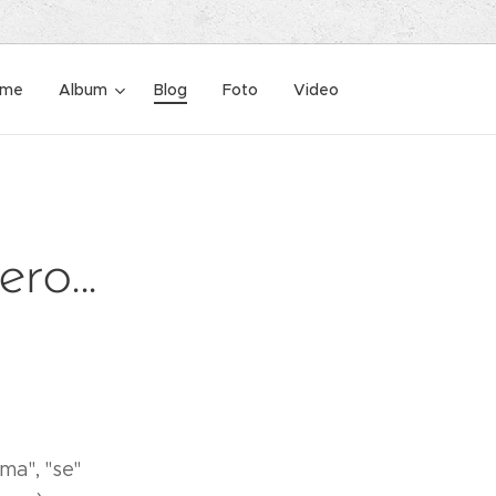
ome
Album
Blog
Foto
Video
ro...
"ma", "se"