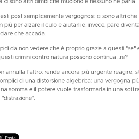
 ci sono altri bimbi che muoiono e nessuno ne parla" 
sti post semplicemente vergognosi: ci sono altri che
 più per alzare il culo e aiutarli e, invece, pare diven
sciare che accada.
upidi da non vedere che è proprio grazie a questi "se" e
uesti crimini contro natura possono continua...re?
n annulla l'altro: rende ancora più urgente reagire; s
omplici di una distorsione algebrica: una vergogna pi
na somma e il potere vuole trasformarla in una sottra
 "distrazione".