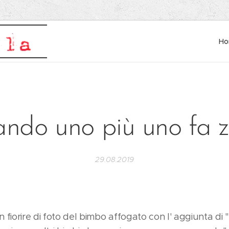
H
do uno più uno fa ze
29.08.2019
 fiorire di foto del bimbo affogato con l' aggiunta di 