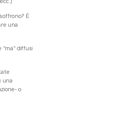
ecc.)
 soffrono? È
tare una
 "ma" diffusi
tate
ù una
zione- o