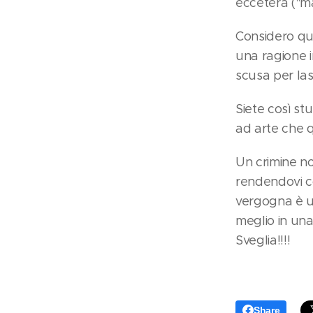
eccetera ("ma
Considero que
una ragione in
scusa per la
Siete così st
ad arte che q
Un crimine no
rendendovi c
vergogna è u
meglio in una
Sveglia!!!!
Share