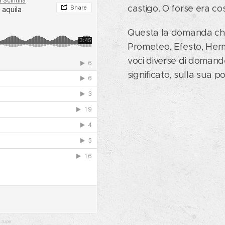
i sono realizzati da Roberto Maratea tramite la piatta
castigo. O forse era co
SUNO / 2026
Questa la domanda che
Prometeo, Efesto, Her
o EP è un concept album ispirato al "Prometeo incatenato"
voci diverse di domande
Eschilo.
significato, sulla sua po
 rupe