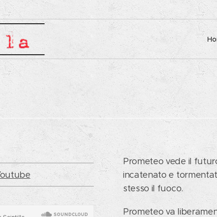
H
Prometeo vede il futur
Roberto Maratea
Youtube
incatenato e tormenta
Testi e musica
stesso il fuoco.
Arrangiamento e produzione
Prometeo va liberament