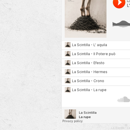
I bran
Quest
La Scintilla
·
La