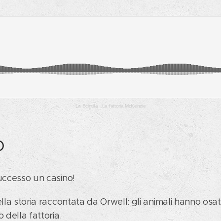
La Scintilla
·
La fattoria McKenzie
o
successo un casino!
lla storia raccontata da Orwell: gli animali hanno osato
 della fattoria.