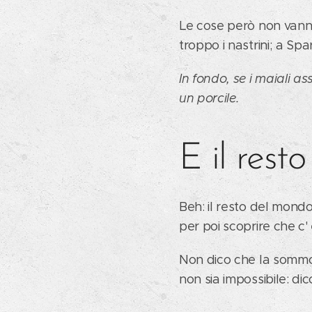
Le cose però non vanno
troppo i nastrini; a Sp
In fondo, se i maiali a
un porcile.
E il rest
Beh: il resto del mondo
per poi scoprire che c'
Non dico che la sommoss
non sia impossibile: d