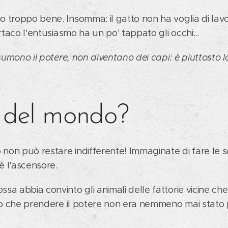
 troppo bene. Insomma: il gatto non ha voglia di lav
artaco l'entusiasmo ha un po' tappato gli occhi...
ssumono il potere, non diventano dei capi: è piuttosto l
o del mondo?
 non può restare indifferente! Immaginate di fare le sc
 è l'ascensore.
a abbia convinto gli animali delle fattorie vicine che
ico che prendere il potere non era nemmeno mai stato