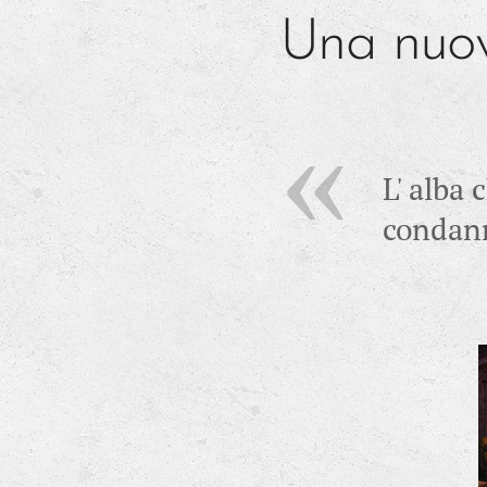
Una nuo
L' alba 
condann