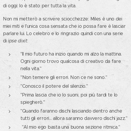
di oggi: lo è stato per tutta la vita.
Non mi metterò a scrivere sciocchezze: Miles è uno dei
miei miti e l'unica cosa sensata che io possa fare è lasciar
parlare lui. Lo celebro e lo ringrazio quindi con una serie
di
ipse dixit
:
"Il mio futuro ha inizio quando mi alzo la mattina.
Ogni giorno trovo qualcosa di creativo da fare
nella vita."
"Non temere gli errori. Non ce ne sono."
"Conosco il potere del silenzio."
"Prima lascia che io lo suoni, poi più tardi te lo
spiegherò."
"Quando faranno dischi lasciando dentro anche
tutti gli errori… allora saranno davvero dischi jazz."
"Al mio ego basta una buona sezione ritmica."